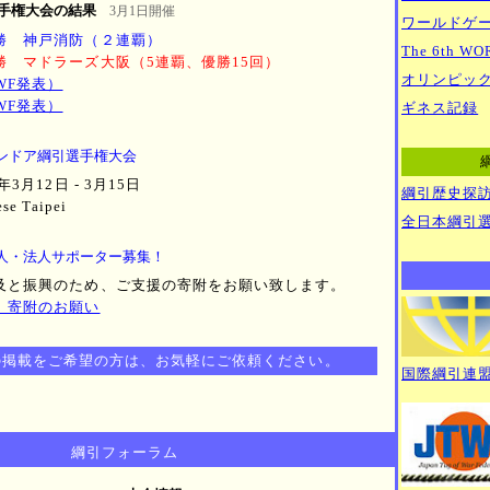
選手権大会の結果
3月1日開催
ワールドゲ
勝 神戸消防（２連覇）
The 6th W
勝 マドラーズ大阪（5連覇、優勝15回）
オリンピッ
WF発表）
WF発表）
ギネス記録
世界インドア綱引選手権大会
3月12日 - 3月15日
綱引歴史探
e Taipei
全日本綱引
人・法人サポーター募集！
及と振興のため、ご支援の寄附をお願い致します。
｜寄附のお願い
の掲載をご希望の方は、お気軽にご依頼ください。
国際綱引連盟
綱引フォーラム