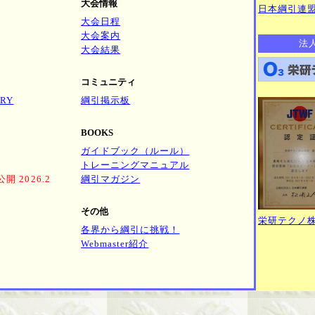
大会情報
日本綱引連盟
大会日程
大会案内
法
大会結果
コミュニティ
RY
綱引掲示板
BOOKS
ガイドブック（ルール）
トレーニングマニュアル
 2026.2
綱引マガジン
その他
栄研テクノ
各界から綱引に挑戦！
Webmaster紹介