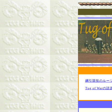
綱引競技のルー
Tug of Warの語