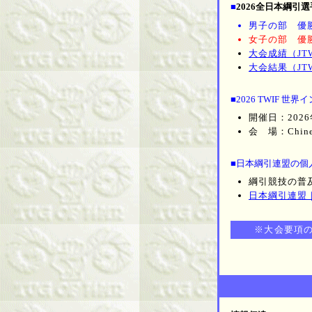
■
2026全日本綱引
男子の部 優
女子の部 優
大会成績（JT
大会結果（JT
■2026 TWIF 
開催日：2026年
会 場：Chines
■日本綱引連盟の個
綱引競技の普
日本綱引連盟
※大会要項