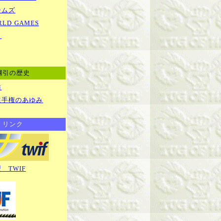
ームズ
ORLD GAMES
ク
綱引の歴史
訪
選手権のあゆみ
リンク
 TWIF