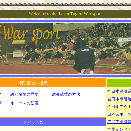
W
e
l
c
o
m
e
t
o
t
h
e
J
a
p
a
n
T
u
g
o
f
W
a
r
s
p
o
r
t
.
綱引競技の概要
全日本綱引
ツ
綱引競技の歴史
綱引競技の方法
全日本綱引
源
オーエスの語源
全日本アウ
日本スポー
アジア綱引
トピックス
世界インド