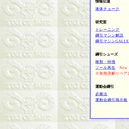
情報伝達
液体チョーク
研究室
トレーニング
綱引マシン解説
綱引マシンGALLE
綱引シューズ
種類・特徴
ソール再生
New
※加熱溶解リペア公開
運動会綱引
必勝法
運動会綱引掲示板