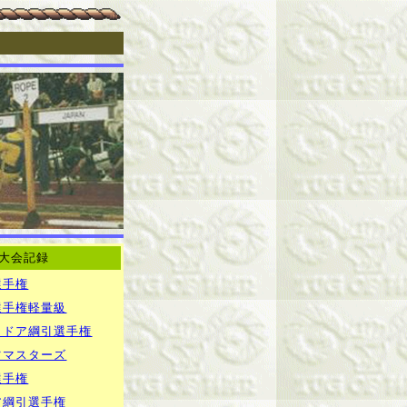
大会記録
選手権
選手権軽量級
トドア綱引選手権
ツマスターズ
選手権
ア綱引選手権